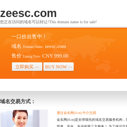
zeesc.com
您正在访问的域名可以转让!This domain name is for sale!
一口价出售中！
域名
zeesc.com
Domain Name:
售价
CNY 999.00
Listing Price:
立即购买
BUY NOW
>>
>>
域名交易方式：
通过金名网(4.cn) 中介交易
金名网(4.cn)是全球领先的域名交易服务机
简单、安全、专业的第三方服务！ 为了保证交