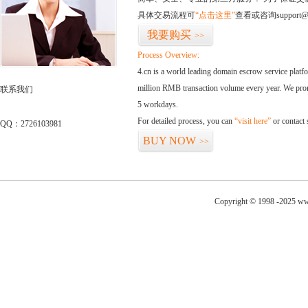
具体交易流程可
“点击这里”
查看或咨询support@
我要购买
>>
Process Overview:
4.cn is a world leading domain escrow service plat
million RMB transaction volume every year. We promi
联系我们
5 workdays.
For detailed process, you can
“visit here”
or contact
QQ：2726103981
BUY NOW
>>
Copyright © 1998 -2025 ww